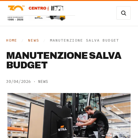
Vai al contenuto
Carrelli Frontali
Carrelli magazzino
HOME
/
NEWS
/
MANUTENZIONE SALVA BUDGET
Occasioni
MANUTENZIONE SALVA
BUDGET
Transpallet
30/04/2026
·
NEWS
SERVIZI
Noleggio
Assistenza
Contatti