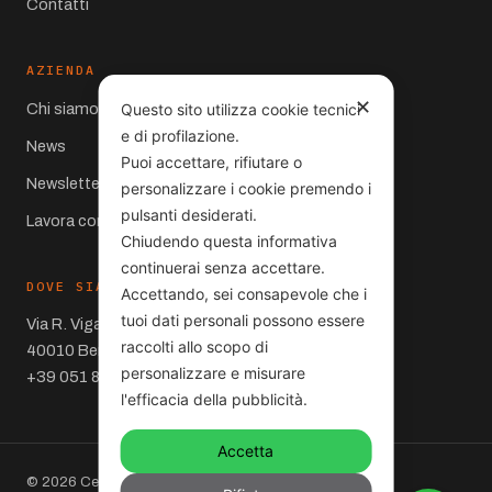
Contatti
AZIENDA
✕
Chi siamo
Questo sito utilizza cookie tecnici
e di profilazione.
News
Puoi accettare, rifiutare o
Newsletter
personalizzare i cookie premendo i
pulsanti desiderati.
Lavora con noi
Chiudendo questa informativa
continuerai senza accettare.
DOVE SIAMO
Accettando, sei consapevole che i
tuoi dati personali possono essere
Via R. Viganò 10
raccolti allo scopo di
40010 Bentivoglio (BO)
personalizzare e misurare
+39 051 860066
l'efficacia della pubblicità.
Accetta
© 2026 Centro Carrelli S.r.l. – Via R. Viganò 10,