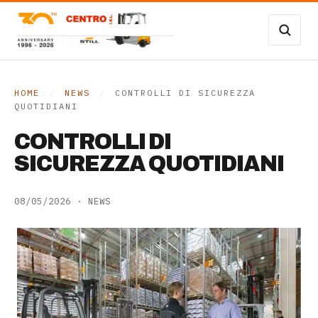
Vai al contenuto
Carrelli Frontali
Carrelli magazzino
HOME
/
NEWS
/
CONTROLLI DI SICUREZZA
QUOTIDIANI
Occasioni
CONTROLLI DI
Transpallet
SICUREZZA QUOTIDIANI
SERVIZI
08/05/2026
·
NEWS
Noleggio
Assistenza
Contatti