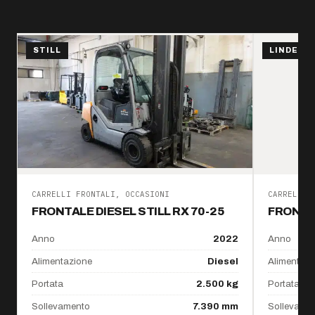
STILL
LINDE
CARRELLI FRONTALI, OCCASIONI
CARRELLI 
FRONTALE DIESEL STILL RX 70-25
FRONTAL
Anno
2022
Anno
Alimentazione
Diesel
Alimentazi
Portata
2.500 kg
Portata
Sollevamento
7.390 mm
Sollevame