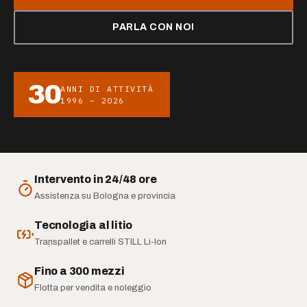
AZIENDA
PARLA CON NOI
Chi siamo
30
ANNI DI ATTIVITÀ
News
1996 – 2026
Newsletter
Lavora con noi
Intervento in 24/48 ore
Assistenza su Bologna e provincia
Tecnologia al litio
Transpallet e carrelli STILL Li-Ion
Fino a 300 mezzi
Flotta per vendita e noleggio