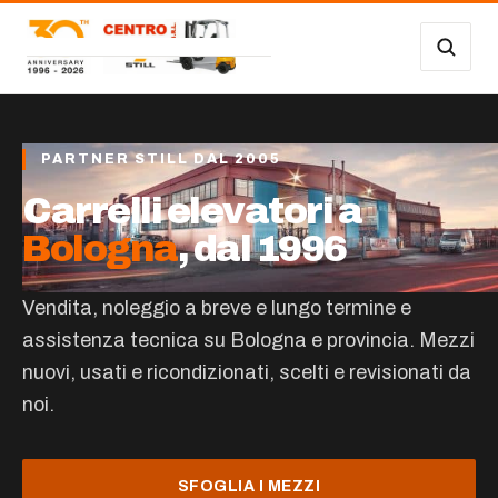
Vai al contenuto
Carrelli Frontali
Carrelli magazzino
PARTNER STILL DAL 2005
Occasioni
Carrelli elevatori a
Bologna
, dal 1996
Transpallet
SERVIZI
Vendita, noleggio a breve e lungo termine e
assistenza tecnica su Bologna e provincia. Mezzi
Noleggio
nuovi, usati e ricondizionati, scelti e revisionati da
noi.
Assistenza
Contatti
SFOGLIA I MEZZI