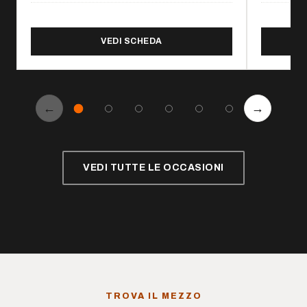
DI FRONTALE DIESEL STILL RX 
VEDI SCHEDA
←
→
Mezzi precedenti
Mezzi su
VEDI TUTTE LE OCCASIONI
TROVA IL MEZZO