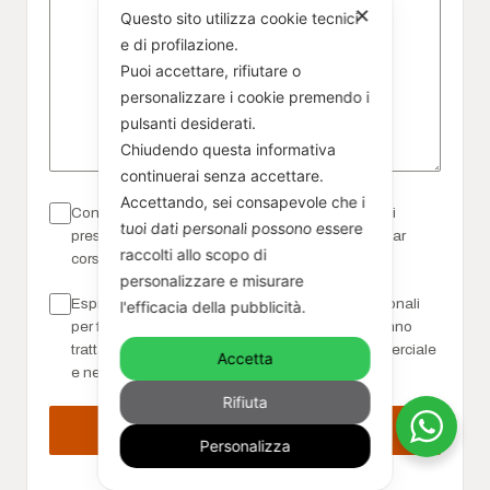
✕
Questo sito utilizza cookie tecnici
e di profilazione.
Puoi accettare, rifiutare o
personalizzare i cookie premendo i
pulsanti desiderati.
Chiudendo questa informativa
continuerai senza accettare.
Accettando, sei consapevole che i
Confermo di aver letto l'
informativa privacy
e di
tuoi dati personali possono essere
prestare il consenso al trattamento dei dati per dar
raccolti allo scopo di
corso alla richiesta
personalizzare e misurare
Esprimo il consenso al trattamento dei dati personali
l'efficacia della pubblicità.
per finalità informative e di marketing. I dati saranno
trattati per attività di natura promozionale, commerciale
Accetta
e newsletter inviata via e-mail.
Rifiuta
Personalizza