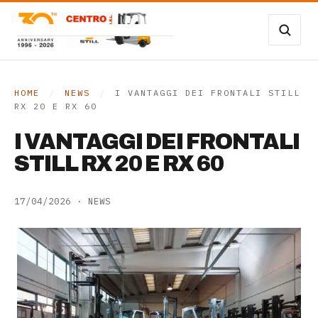
Vai al contenuto
Carrelli Frontali
Carrelli magazzino
HOME
/
NEWS
/
I VANTAGGI DEI FRONTALI STILL
RX 20 E RX 60
Occasioni
I VANTAGGI DEI FRONTALI
Transpallet
STILL RX 20 E RX 60
SERVIZI
17/04/2026
·
NEWS
Noleggio
Assistenza
Contatti