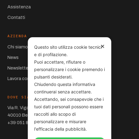
Assistenza
Contatti
AZIENDA
✕
Chi siamo
Questo sito utilizza cookie tecnici
e di profilazione.
News
Puoi accettare, rifiutare o
Newsletter
personalizzare i cookie premendo i
pulsanti desiderati.
Lavora con noi
Chiudendo questa informativa
continuerai senza accettare.
DOVE SIAMO
Accettando, sei consapevole che i
tuoi dati personali possono essere
Via R. Viganò 10
raccolti allo scopo di
40010 Bentivoglio (BO)
personalizzare e misurare
+39 051 860066
l'efficacia della pubblicità.