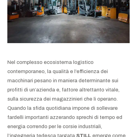
AZIENDA
Chi siamo
News
Newsletter
Nel complesso ecosistema logistico
contemporaneo, la qualità e l’efficienza dei
Lavora con noi
macchinari pesano in maniera determinante sui
profitti di un’azienda e, fattore altrettanto vitale,
sulla sicurezza dei magazzinieri che li operano.
Quando la sfida quotidiana impone di sollevare
fardelli importanti azzerando sprechi di tempo ed
energia correndo per le corsie industriali,
l’ingegneria tedesca targata
STILL
emerge come