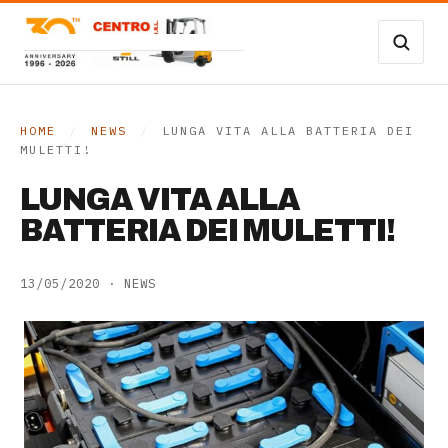
Vai al contenuto
Carrelli Frontali
Carrelli magazzino
HOME
/
NEWS
/
LUNGA VITA ALLA BATTERIA DEI
MULETTI!
Occasioni
LUNGA VITA ALLA
Transpallet
BATTERIA DEI MULETTI!
SERVIZI
13/05/2020
·
NEWS
Noleggio
Assistenza
Contatti