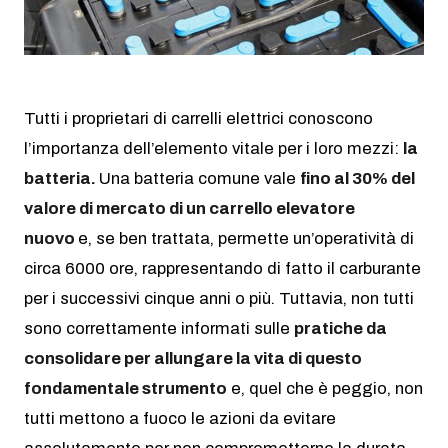
AZIENDA
Chi siamo
Tutti i proprietari di carrelli elettrici conoscono
News
l’importanza dell’elemento vitale per i loro mezzi:
la
batteria.
Una batteria comune vale
fino al 30% del
Newsletter
valore di mercato di un carrello elevatore
nuovo
e, se ben trattata, permette un’operatività di
Lavora con noi
circa 6000 ore, rappresentando di fatto il carburante
per i successivi cinque anni o più. Tuttavia, non tutti
sono correttamente informati sulle
pratiche da
consolidare per allungare la vita di questo
fondamentale strumento
e, quel che è peggio, non
tutti mettono a fuoco le azioni da evitare