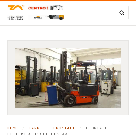
Vai al contenuto
Carrelli Frontali
Carrelli magazzino
Occasioni
Transpallet
SERVIZI
Noleggio
Assistenza
HOME
/
CARRELLI FRONTALI
/
FRONTALE
Contatti
ELETTRICO LUGLI ELX 30