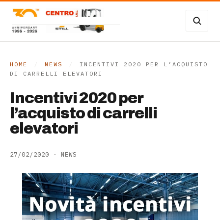
Vai al contenuto
Carrelli Frontali
Carrelli magazzino
HOME
/
NEWS
/
INCENTIVI 2020 PER L’ACQUISTO
DI CARRELLI ELEVATORI
Occasioni
Incentivi 2020 per
Transpallet
l’acquisto di carrelli
elevatori
SERVIZI
27/02/2020
·
NEWS
Noleggio
Assistenza
Contatti