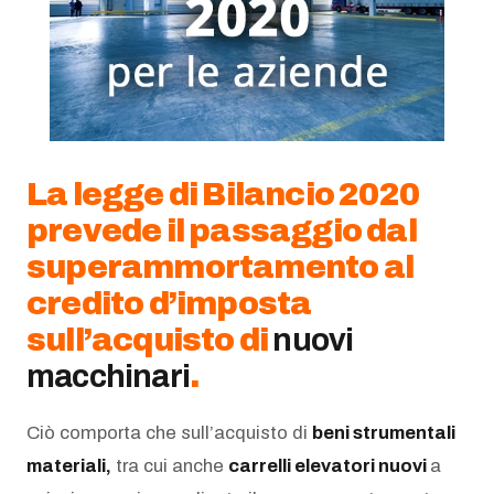
AZIENDA
Chi siamo
News
La legge di Bilancio 2020
Newsletter
prevede il passaggio dal
superammortamento al
Lavora con noi
credito d’imposta
sull’acquisto di
nuovi
macchinari
.
Ciò comporta che sull’acquisto di
beni strumentali
materiali,
tra cui anche
carrelli elevatori nuovi
a