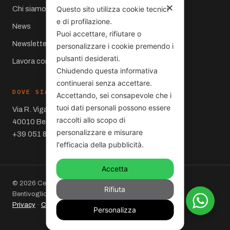
✕
Questo sito utilizza cookie tecnici
Chi siamo
e di profilazione.
News
Puoi accettare, rifiutare o
Newsletter
personalizzare i cookie premendo i
pulsanti desiderati.
Lavora con noi
Chiudendo questa informativa
continuerai senza accettare.
DOVE SIAMO
Accettando, sei consapevole che i
tuoi dati personali possono essere
Via R. Viganò 10
raccolti allo scopo di
40010 Bentivoglio (BO)
personalizzare e misurare
+39 051 860066
l'efficacia della pubblicità.
Accetta
© 2026 Centro Carrelli S.r.l. – Via R. Viganò 10,
Rifiuta
Bentivoglio (BO) – P.IVA 01714321203. Partner STILL.
Privacy
·
Cookie policy
·
Mappa del sito
Personalizza