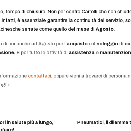
, tempo di chiusure. Non per centro Carrelli che non chiud
, infatti, è essenziale garantire la continuità del servizio, so
acinesche serrate come quello del mese di
Agosto
.
u di noi anche ad Agosto per l’
acquisto
e il
noleggio
di
ca
asione.
E per tutte le attività di
assistenza
e
manutenzio
informazione
contattaci
, oppure vieni a trovarci di persona n
oglio.
ori in salute più a lungo,
Pneumatici, il dilemma 
eguire!