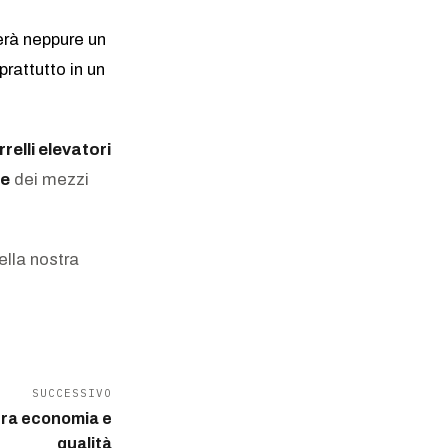
erà neppure un
prattutto in un
rrelli elevatori
ne
dei mezzi
ella nostra
SUCCESSIVO
tra economia e
qualità