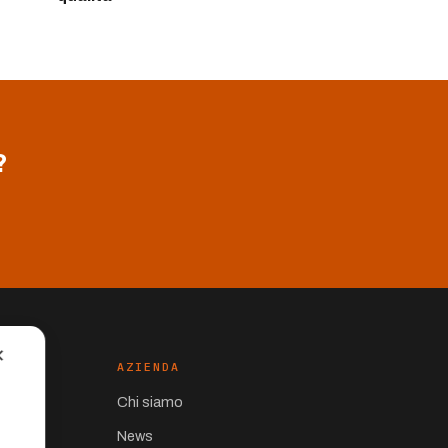
?
✕
AZIENDA
Chi siamo
News