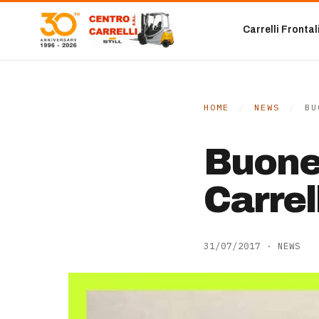
Vai al contenuto
Carrelli Frontal
HOME
/
NEWS
/
BU
Buone
Carrell
31/07/2017
·
NEWS