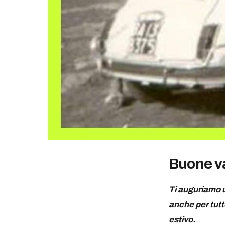
Buone va
Ti auguriamo u
anche per tutto
estivo.