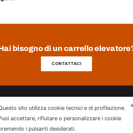
Hai bisogno di un carrello elevatore
CONTATTACI
Questo sito utilizza cookie tecnici e di profilazione.
MEZZI
SERVIZI
Puoi accettare, rifiutare o personalizzare i cookie
Carrelli Frontali
Noleggio
premendo i pulsanti desiderati.
Carrelli magazzino
Assistenza