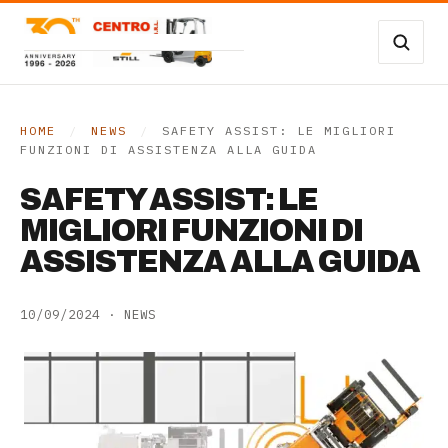
Vai al contenuto
Carrelli Frontali
Carrelli magazzino
HOME
/
NEWS
/
SAFETY ASSIST: LE MIGLIORI
FUNZIONI DI ASSISTENZA ALLA GUIDA
Occasioni
SAFETY ASSIST: LE
Transpallet
MIGLIORI FUNZIONI DI
ASSISTENZA ALLA GUIDA
SERVIZI
10/09/2024
·
NEWS
Noleggio
Assistenza
Contatti