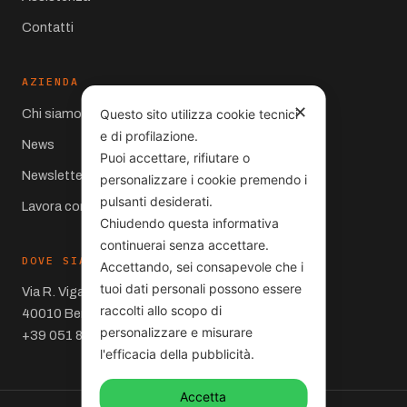
Contatti
AZIENDA
✕
Chi siamo
Questo sito utilizza cookie tecnici
e di profilazione.
News
Puoi accettare, rifiutare o
Newsletter
personalizzare i cookie premendo i
pulsanti desiderati.
Lavora con noi
Chiudendo questa informativa
continuerai senza accettare.
DOVE SIAMO
Accettando, sei consapevole che i
tuoi dati personali possono essere
Via R. Viganò 10
raccolti allo scopo di
40010 Bentivoglio (BO)
personalizzare e misurare
+39 051 860066
l'efficacia della pubblicità.
Accetta