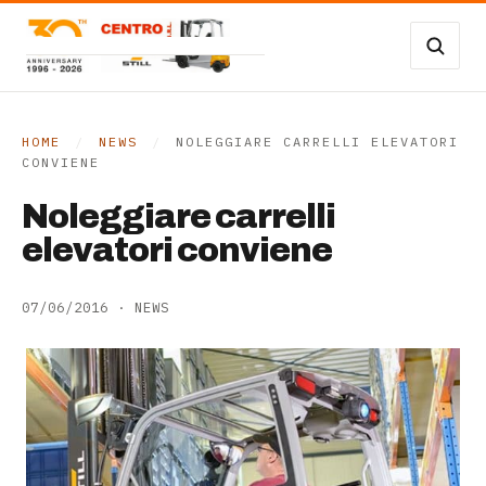
Vai al contenuto
Carrelli Frontali
Carrelli magazzino
HOME
/
NEWS
/
NOLEGGIARE CARRELLI ELEVATORI
CONVIENE
Occasioni
Noleggiare carrelli
Transpallet
elevatori conviene
SERVIZI
07/06/2016
·
NEWS
Noleggio
Assistenza
Contatti