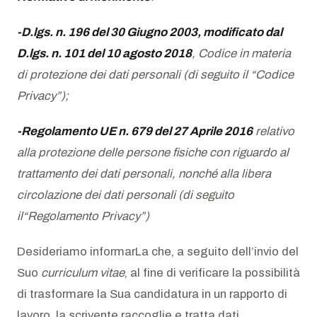
AZIENDA
-D.lgs. n. 196 del 30 Giugno 2003, modificato dal
D.lgs. n. 101 del 10 agosto 2018
, Codice in materia
Chi siamo
di protezione dei dati personali (di seguito il “Codice
Privacy”);
News
-Regolamento UE n. 679 del 27 Aprile 2016
relativo
Newsletter
alla protezione delle persone fisiche con riguardo al
Lavora con noi
trattamento dei dati personali, nonché alla libera
circolazione dei dati personali (di seguito
il“Regolamento Privacy”)
Desideriamo informarLa che, a seguito dell’invio del
Suo
curriculum vitae
, al fine di verificare la possibilità
di trasformare la Sua candidatura in un rapporto di
lavoro, la scrivente raccoglie e tratta dati