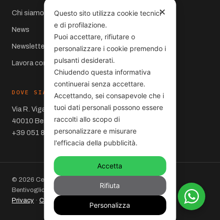
✕
Questo sito utilizza cookie tecnici
Chi siamo
e di profilazione.
News
Puoi accettare, rifiutare o
Newsletter
personalizzare i cookie premendo i
pulsanti desiderati.
Lavora con noi
Chiudendo questa informativa
continuerai senza accettare.
DOVE SIAMO
Accettando, sei consapevole che i
tuoi dati personali possono essere
Via R. Viganò 10
raccolti allo scopo di
40010 Bentivoglio (BO)
personalizzare e misurare
+39 051 860066
l'efficacia della pubblicità.
Accetta
© 2026 Centro Carrelli S.r.l. – Via R. Viganò 10,
Rifiuta
Bentivoglio (BO) – P.IVA 01714321203. Partner STILL.
Privacy
·
Cookie policy
·
Mappa del sito
Personalizza