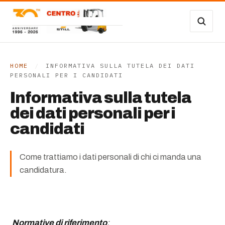
Vai al contenuto
Carrelli Frontali
Carrelli magazzino
HOME
/
INFORMATIVA SULLA TUTELA DEI DATI
PERSONALI PER I CANDIDATI
Occasioni
Informativa sulla tutela
dei dati personali per i
Transpallet
candidati
SERVIZI
Come trattiamo i dati personali di chi ci manda una
Noleggio
candidatura.
Assistenza
Contatti
Normative di riferimento
: