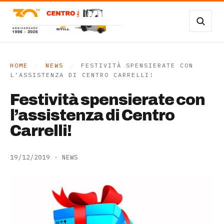
Vai al contenuto
Carrelli Frontali
Carrelli magazzino
HOME
/
NEWS
/
FESTIVITÀ SPENSIERATE CON
L’ASSISTENZA DI CENTRO CARRELLI!
Occasioni
Festività spensierate con
Transpallet
l’assistenza di Centro
Carrelli!
SERVIZI
19/12/2019
·
NEWS
Noleggio
Assistenza
Contatti