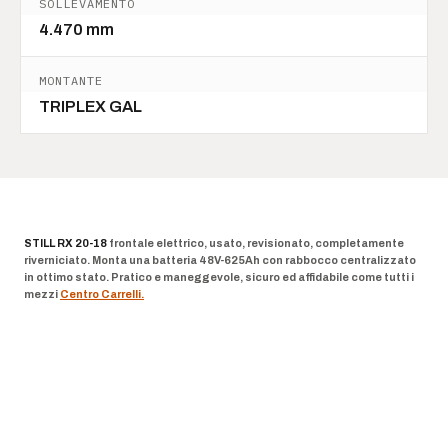
SOLLEVAMENTO
4.470 mm
MONTANTE
TRIPLEX GAL
STILL RX 20-18
frontale elettrico, usato, revisionato, completamente
riverniciato. Monta una batteria 48V-625Ah con rabbocco centralizzato
in ottimo stato. Pratico e maneggevole, sicuro ed affidabile come tutti i
mezzi
Centro Carrelli.