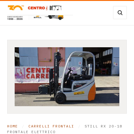
Vai al contenuto
Carrelli Frontali
Carrelli magazzino
Occasioni
Transpallet
SERVIZI
Noleggio
Assistenza
HOME
/
CARRELLI FRONTALI
/
STILL RX 20-18
Contatti
FRONTALE ELETTRICO