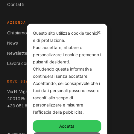
Contatti
AZIENDA
✕
Chi siamo
Questo sito utilizza cookie tecnici
e di profilazione.
News
Puoi accettare, rifiutare o
Newsletter
personalizzare i cookie premendo i
pulsanti desiderati.
Lavora con noi
Chiudendo questa informativa
continuerai senza accettare.
DOVE SIAMO
Accettando, sei consapevole che i
tuoi dati personali possono essere
Via R. Viganò 10
raccolti allo scopo di
40010 Bentivoglio (BO)
personalizzare e misurare
+39 051 860066
l'efficacia della pubblicità.
Accetta