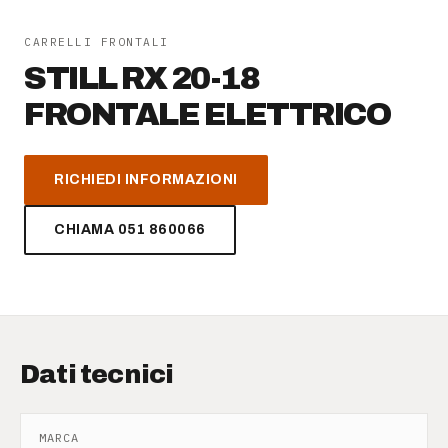
AZIENDA
CARRELLI FRONTALI
STILL RX 20-18
Chi siamo
FRONTALE ELETTRICO
News
RICHIEDI INFORMAZIONI
Newsletter
CHIAMA 051 860066
Lavora con noi
Dati tecnici
MARCA