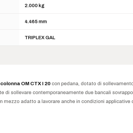
2.000 kg
4.465 mm
TRIPLEX GAL
 colonna OM CTX I 20
con pedana, dotato di sollevamento 
te di sollevare contemporaneamente due bancali sovrappost
 mezzo adatto a lavorare anche in condizioni applicative dif