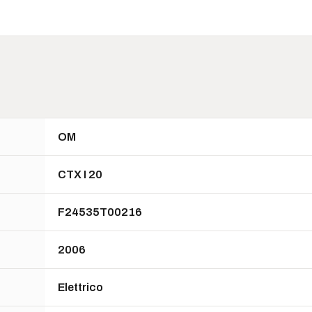
OM
CTX I 20
F24535T00216
2006
Elettrico