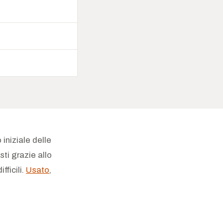
iniziale delle
i grazie allo
ficili.
Usato
,