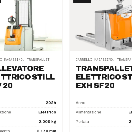
I MAGAZZINO, TRANSPALLET
CARRELLI MAGAZZINO, TRANSPA
LLEVATORE
TRANSPALLE
TTRICO STILL
ELETTRICO ST
 20
EXH SF 20
2024
Anno
azione
Elettrico
Alimentazione
E
2.000 kg
Portata
2
mento
3.170 mm