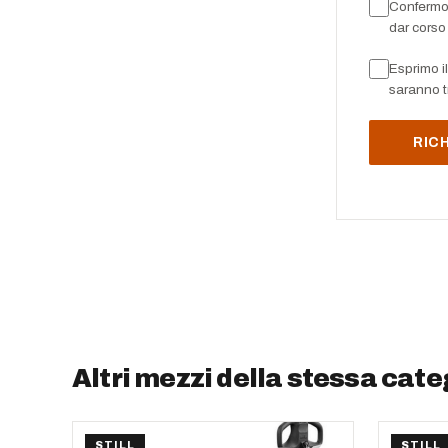
Confermo d
dar corso 
Esprimo il
saranno tr
Altri mezzi della stessa cate
STILL
STILL