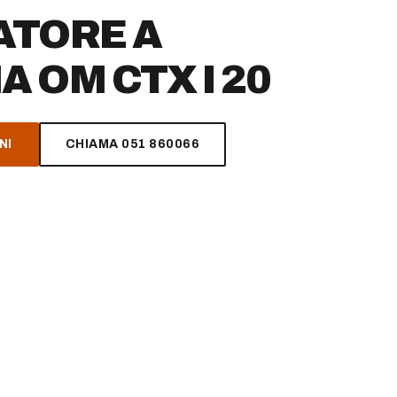
ATORE A
 OM CTX I 20
NI
CHIAMA 051 860066