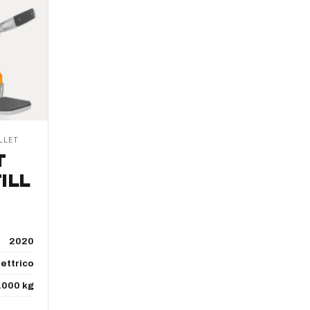
LLET
T
ILL
2020
lettrico
.000 kg