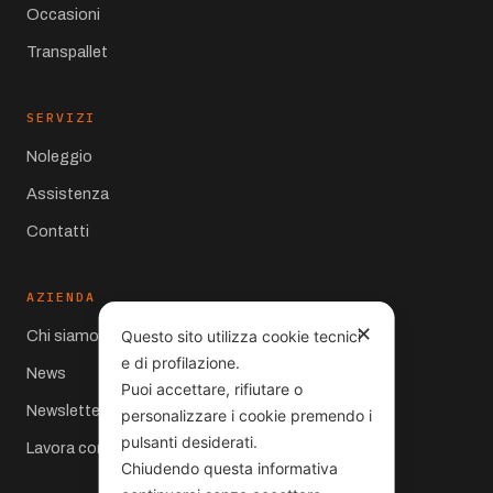
Occasioni
Transpallet
SERVIZI
Noleggio
Assistenza
Contatti
AZIENDA
✕
Questo sito utilizza cookie tecnici
Chi siamo
e di profilazione.
News
Puoi accettare, rifiutare o
Newsletter
personalizzare i cookie premendo i
pulsanti desiderati.
Lavora con noi
Chiudendo questa informativa