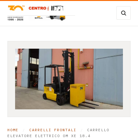
Vai al contenuto
Carrelli Frontali
Carrelli magazzino
Occasioni
Transpallet
SERVIZI
Noleggio
Assistenza
HOME
/
CARRELLI FRONTALI
/
CARRELLO
Contatti
ELEVATORE ELETTRICO OM XE 18.4