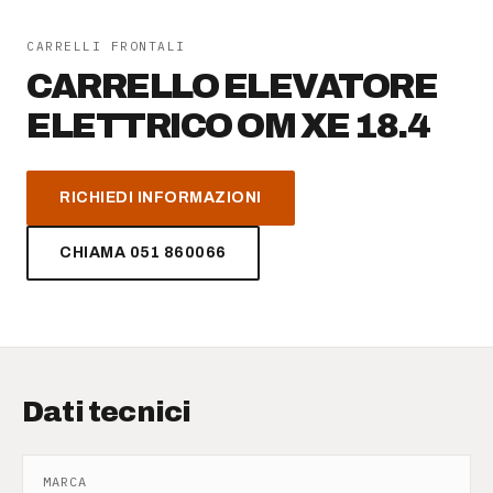
AZIENDA
CARRELLI FRONTALI
CARRELLO ELEVATORE
Chi siamo
ELETTRICO OM XE 18.4
News
RICHIEDI INFORMAZIONI
Newsletter
CHIAMA 051 860066
Lavora con noi
Dati tecnici
MARCA