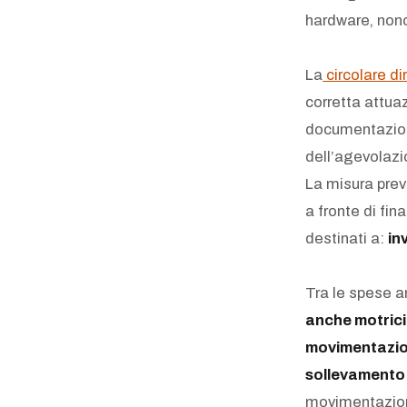
hardware, nonc
La
circolare di
corretta attua
documentazione
dell’agevolazi
La misura prev
a fronte di fin
destinati a:
in
Tra le spese 
anche motrici e
movimentazio
sollevamento 
movimentazione