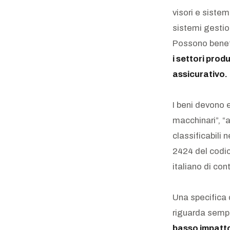
visori e siste
sistemi gestion
Possono benef
i settori prod
assicurativo.
I beni devono e
macchinari”, “a
classificabili n
2424 del codic
italiano di con
Una specifica 
riguarda sempre
basso impatt