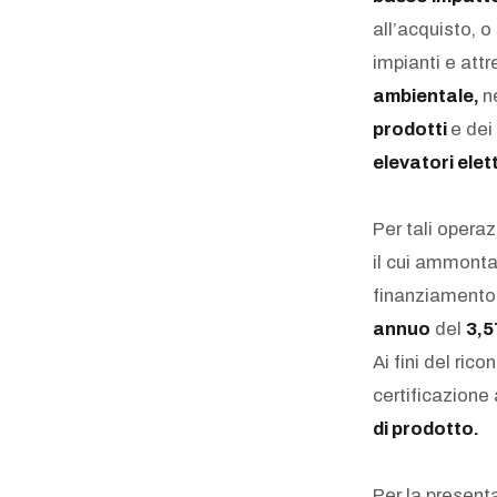
all’acquisto, o
impianti e attr
ambientale,
n
prodotti
e dei
elevatori elett
Per tali opera
il cui ammonta
finanziamento 
annuo
del
3,5
Ai fini del ri
certificazione
di prodotto.
Per la present