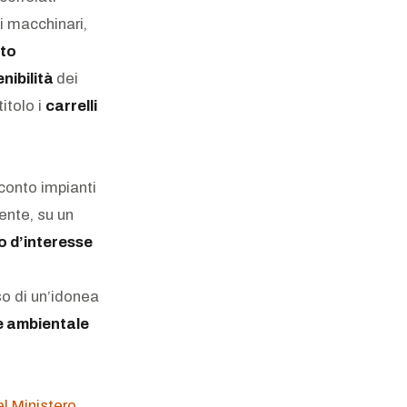
di macchinari,
tto
nibilità
dei
itolo i
carrelli
 conto impianti
ente, su un
o d’interesse
so di un’idonea
e ambientale
el Ministero