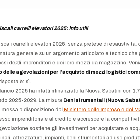
scali carrelli elevatori 2025: info utili
iscali carrelli elevatori 2025: senza pretese di esaustività
farinatura generale su un argomento articolato e tecnico che
eressi degli imprenditori e dei loro mezzi da magazzino. Ven
 delle agevolazioni per l’acquisto di mezzi logistici come 
risposta è: sì.
ancio 2025 ha infatti rifinanziato la Nuova Sabatini con 1,7 
riodo 2025-2029. La misura
Beni strumentali (Nuova Sabat
e messa a disposizione dal
Ministero delle Imprese e del Ma
cesso imprenditoriale al credito e accrescere la competitivi
gevolazione sostiene gli investimenti per acquistare o acqu
nari, attrezzature, impianti, beni strumentali ad uso produt