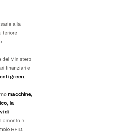
sarie alla
lteriore
e
e del Ministero
i finanziari e
enti green
.
amo
macchine,
ico,
la
vi di
liamento e
empio RFID,