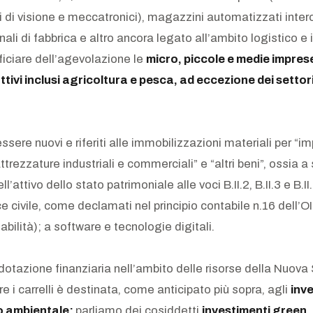
mi di visione e meccatronici), magazzini automatizzati inter
ali di fabbrica e altro ancora legato all’ambito logistico e i
iciare dell’agevolazione le
micro, piccole e medie impres
uttivi inclusi agricoltura e pesca, ad eccezione dei settori
ssere nuovi e riferiti alle immobilizzazioni materiali per “im
ttrezzature industriali e commerciali” e “altri beni”, ossia 
ell’attivo dello stato patrimoniale alle voci B.II.2, B.II.3 e B.II
e civile, come declamati nel principio contabile n.16 dell’
tabilità); a software e tecnologie digitali.
dotazione finanziaria nell’ambito delle risorse della Nuova
 i carrelli è destinata, come anticipato più sopra, agli
inve
o ambientale:
parliamo dei cosiddetti
investimenti green
,