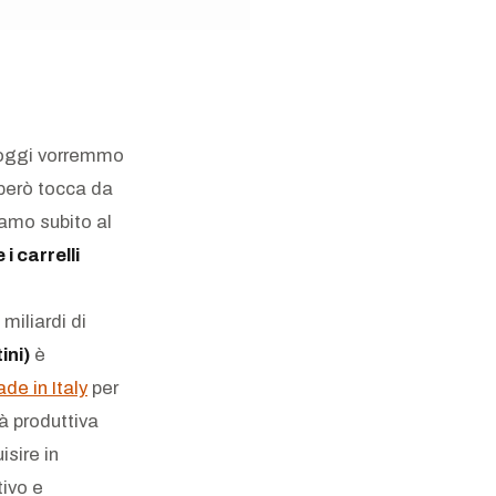
, oggi vorremmo
 però tocca da
iamo subito al
i carrelli
miliardi di
ini)
è
de in Italy
per
tà produttiva
isire in
tivo e