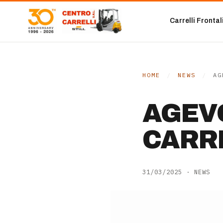
Vai al contenuto
Carrelli Frontal
HOME
/
NEWS
/
AG
AGEVO
CARRE
31/03/2025
·
NEWS