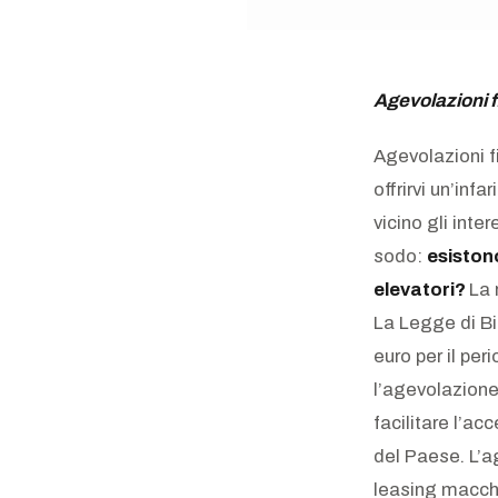
Agevolazioni fi
Agevolazioni f
offrirvi un’in
vicino gli int
sodo:
esistono
elevatori?
La 
La Legge di Bil
euro per il pe
l’agevolazion
facilitare l’ac
del Paese. L’a
leasing macchi