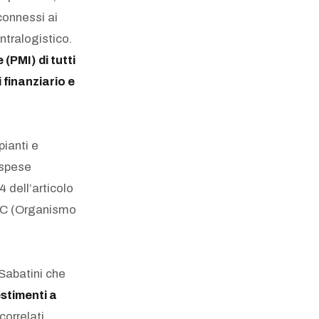
connessi ai
ntralogistico.
e (PMI)
di tutti
 finanziario e
pianti e
a spese
.4 dell’articolo
OIC (Organismo
 Sabatini che
stimenti a
 correlati