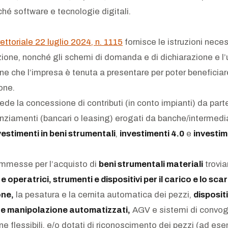
hé software e tecnologie digitali.
rettoriale 22 luglio 2024, n. 1115
fornisce le istruzioni neces
zione, nonché gli schemi di domanda e di dichiarazione e l’u
 che l’impresa è tenuta a presentare per poter beneficiar
one.
ede la concessione di contributi (in conto impianti) da part
anziamenti (bancari o leasing) erogati da banche/intermediar
vestimenti in beni strumentali
,
investimenti 4.0
e
investim
ammesse per l’acquisto di
beni strumentali materiali
trovi
 operatrici, strumenti e dispositivi per il carico e lo scar
ne,
la pesatura e la cernita automatica dei pezzi,
dispositi
e manipolazione automatizzati,
AGV e sistemi di convog
 flessibili, e/o dotati di riconoscimento dei pezzi (ad es