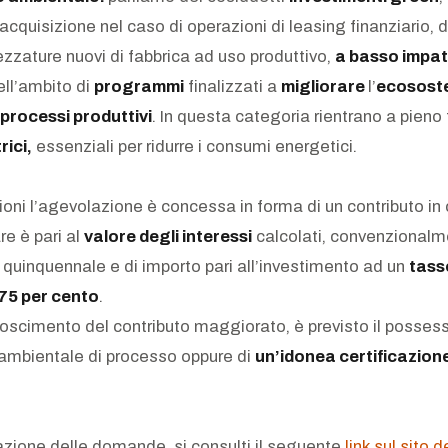
 acquisizione nel caso di operazioni di leasing finanziario, 
ezzature nuovi di fabbrica ad uso produttivo,
a basso impa
ell’ambito di
programmi
finalizzati a
migliorare
l’
ecososte
processi produttivi
. In questa categoria rientrano a pieno t
rici,
essenziali per ridurre i consumi energetici.
zioni l’agevolazione è concessa in forma di un contributo in
re è pari al
valore degli interessi
calcolati, convenzionalm
quinquennale e di importo pari all’investimento ad un
tass
75 per cento
.
conoscimento del contributo maggiorato, è previsto il posses
 ambientale di processo oppure di
un’idonea certificazion
azione delle domande, si consulti il seguente
link sul sito d