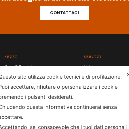
CONTATTACI
MEZZI
SERVIZI
Carrelli Frontali
Noleggio
Questo sito utilizza cookie tecnici e di profilazione.
Carrelli magazzino
Assistenza
Puoi accettare, rifiutare o personalizzare i cookie
Occasioni
Contatti
Transpallet
premendo i pulsanti desiderati.
Chiudendo questa informativa continuerai senza
accettare.
Accettando, sei consapevole che i tuoi dati personali