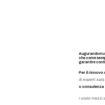
Augurandovi un 
che come sempr
garantire conti
Per il rinnovo
di esperti sar
o consulenza i
I vostri mezzi 