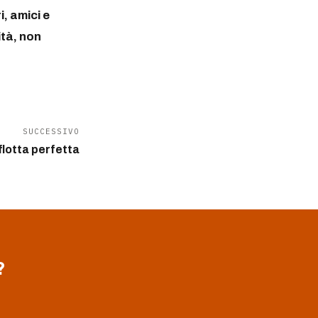
i, amici e
ità, non
SUCCESSIVO
flotta perfetta
?