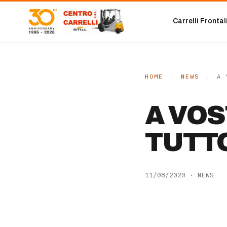
Vai al contenuto
Carrelli Frontal
HOME
/
NEWS
/
A 
A VOS
TUTT
11/08/2020
·
NEWS